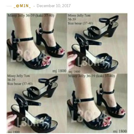
December 10, 2017
_@M1N_