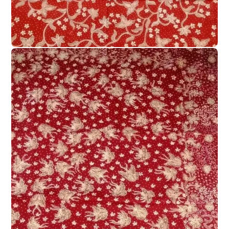
BATIK TULIS LASEM
KAIN BATIK TULIS LASEM DUA WARNA
,
Kain Batik Tulis Lasem Dua Warna 2W-
024
BATIK TULIS LASEM
KAIN BATIK TULIS LASEM DUA WARNA
,
Kain Batik Tulis Lasem Dua Warna 2W-