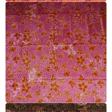
BATIK TULIS LASEM
KAIN BATIK TULIS LASEM DUA WARNA
,
Kain Batik Tulis Lasem Dua Warna 2W-
020