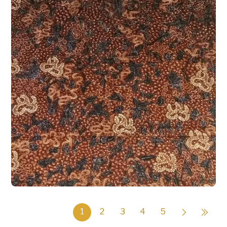
BATIK TULIS LASEM
KAIN BATIK TULIS LASEM DUA WARNA
,
Kain Batik Tulis Lasem Dua Warna 2W-
019
1
2
3
4
5