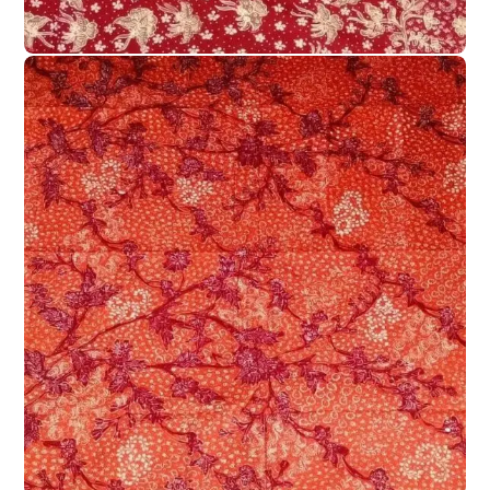
023
BATIK TULIS LASEM
KAIN BATIK TULIS LASEM DUA WARNA
,
Kain Batik Tulis Lasem Dua Warna 2W-
022