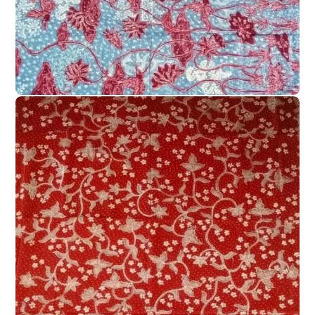
BATIK TULIS LASEM
KAIN BATIK TULIS LASEM DUA WARNA
,
Kain Batik Tulis Lasem Dua Warna 2W-
025