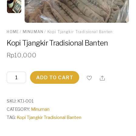
HOME
/
MINUMAN
/ Kopi Tjangkir Tradisional Banten
Kopi Tjangkir Tradisional Banten
Rp
10,000
Kopi
ADD TO CART
Tjangkir
Tradisional
Banten
SKU:
KTJ-001
quantity
CATEGORY:
Minuman
TAG:
Kopi Tjangkir Tradisional Banten