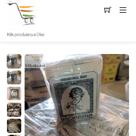
Men
Klik produknya Oke