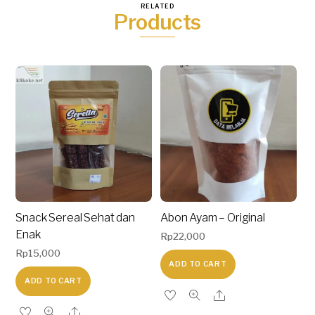
RELATED
Products
Snack Sereal Sehat dan
Abon Ayam – Original
Enak
Rp
22,000
Rp
15,000
ADD TO CART
ADD TO CART