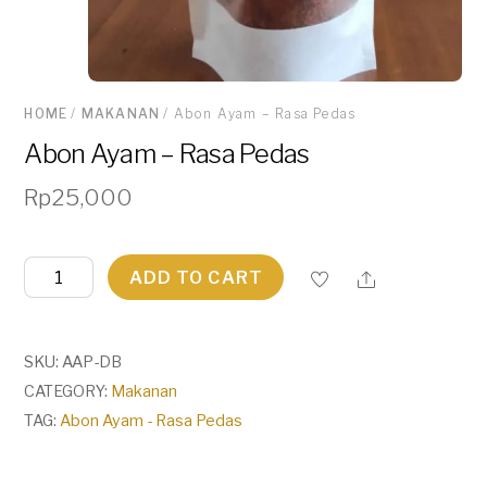
HOME
/
MAKANAN
/ Abon Ayam – Rasa Pedas
Abon Ayam – Rasa Pedas
Rp
25,000
Abon
ADD TO CART
Ayam
-
Rasa
SKU:
AAP-DB
Pedas
CATEGORY:
Makanan
quantity
TAG:
Abon Ayam - Rasa Pedas