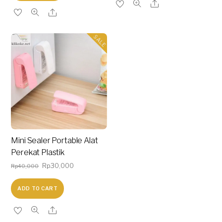
SALE
Mini Sealer Portable Alat
Perekat Plastik
Original
Current
Rp
30,000
Rp
40,000
price
price
ADD TO CART
was:
is:
Rp40,000.
Rp30,000.