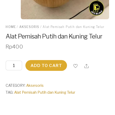
HOME
/
AKSESORIS
/ Alat Pemisah Putih dan Kuning Telur
Alat Pemisah Putih dan Kuning Telur
Rp
400
Alat
ADD TO CART
Pemisah
Putih
dan
CATEGORY:
Aksesoris
Kuning
TAG:
Alat Pemisah Putih dan Kuning Telur
Telur
quantity