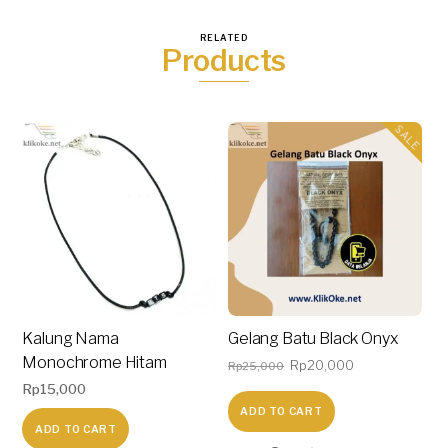
RELATED
Products
SALE
Kalung Nama
Gelang Batu Black Onyx
Monochrome Hitam
Original
Current
Rp
20,000
Rp
25,000
Rp
15,000
price
price
ADD TO CART
was:
is:
ADD TO CART
Rp25,000.
Rp20,000.