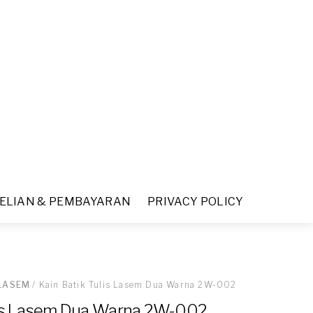
ELIAN & PEMBAYARAN
PRIVACY POLICY
 LASEM
/ Kain Batik Tulis Lasem Dua Warna 2W-002
lis Lasem Dua Warna 2W-002