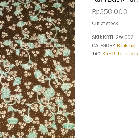
Rp
350,000
Out of stock
SKU:
KBTL-2W-002
CATEGORY:
Batik Tul
TAG:
Kain Batik Tuli