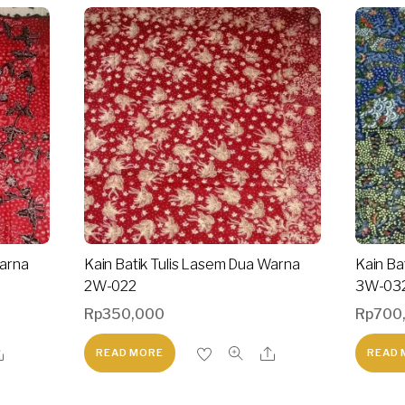
Warna
Kain Batik Tulis Lasem Dua Warna
Kain Ba
2W-022
3W-03
Rp
350,000
Rp
700
READ MORE
READ 