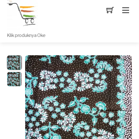
Men
Klik produknya Oke