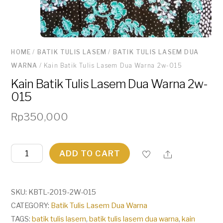
HOME
/
BATIK TULIS LASEM
/
BATIK TULIS LASEM DUA
WARNA
/ Kain Batik Tulis Lasem Dua Warna 2w-015
Kain Batik Tulis Lasem Dua Warna 2w-
015
Rp
350,000
Kain
ADD TO CART
Batik
Tulis
Lasem
SKU:
KBTL-2019-2W-015
Dua
CATEGORY:
Batik Tulis Lasem Dua Warna
Warna
TAGS:
batik tulis lasem
,
batik tulis lasem dua warna
,
kain