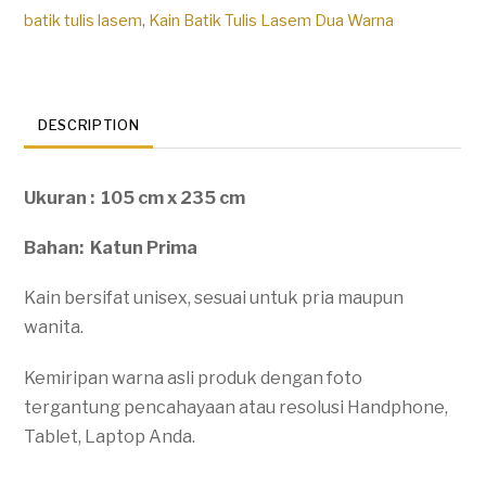
2w-
batik tulis lasem
,
Kain Batik Tulis Lasem Dua Warna
015
quantity
DESCRIPTION
Ukuran : 105 cm x 235 cm
Bahan: Katun Prima
Kain bersifat unisex, sesuai untuk pria maupun
wanita.
Kemiripan warna asli produk dengan foto
tergantung pencahayaan atau resolusi Handphone,
Tablet, Laptop Anda.