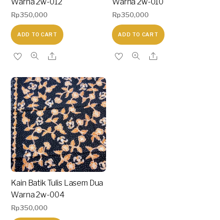
Warna 2w-012
Warna 2w-010
Rp
350,000
Rp
350,000
ADD TO CART
ADD TO CART
Kain Batik Tulis Lasem Dua
Warna 2w-004
Rp
350,000