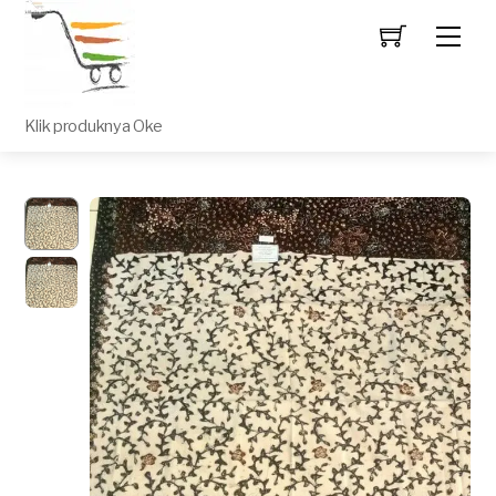
Men
Klik produknya Oke