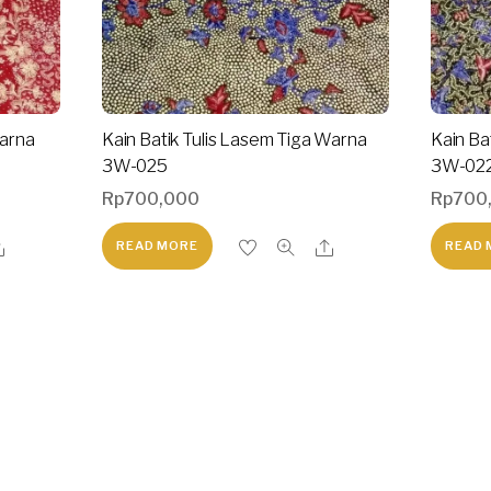
Warna
Kain Batik Tulis Lasem Tiga Warna
Kain Ba
3W-025
3W-02
Rp
700,000
Rp
700
READ MORE
READ 