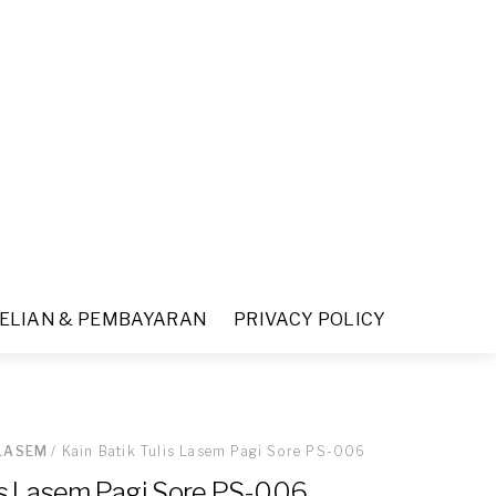
ELIAN & PEMBAYARAN
PRIVACY POLICY
 LASEM
/ Kain Batik Tulis Lasem Pagi Sore PS-006
lis Lasem Pagi Sore PS-006