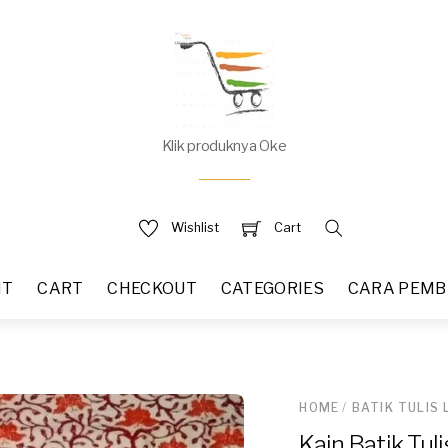
Klik produknya Oke
Wishlist
Cart
NT
CART
CHECKOUT
CATEGORIES
CARA PEMB
HOME
/
BATIK TULIS
Kain Batik Tu