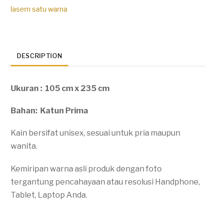
1w-
lasem satu warna
002
quantity
DESCRIPTION
Ukuran : 105 cm x 235 cm
Bahan: Katun Prima
Kain bersifat unisex, sesuai untuk pria maupun
wanita.
Kemiripan warna asli produk dengan foto
tergantung pencahayaan atau resolusi Handphone,
Tablet, Laptop Anda.