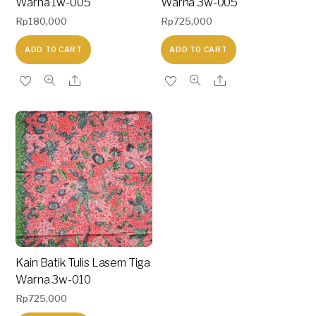
Warna 1w-005
Warna 3w-005
Rp
180,000
Rp
725,000
ADD TO CART
ADD TO CART
Kain Batik Tulis Lasem Tiga
Warna 3w-010
Rp
725,000