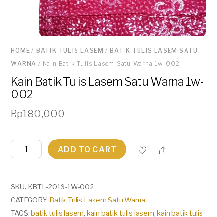
HOME
/
BATIK TULIS LASEM
/
BATIK TULIS LASEM SATU
WARNA
/ Kain Batik Tulis Lasem Satu Warna 1w-002
Kain Batik Tulis Lasem Satu Warna 1w-
002
Rp
180,000
Kain
ADD TO CART
Batik
Tulis
Lasem
SKU:
KBTL-2019-1W-002
Satu
CATEGORY:
Batik Tulis Lasem Satu Warna
Warna
TAGS:
batik tulis lasem
,
kain batik tulis lasem
,
kain batik tulis