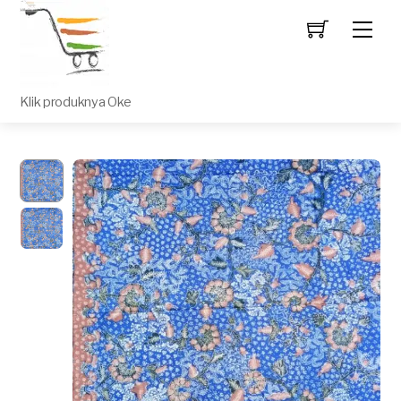
Men
Klik produknya Oke