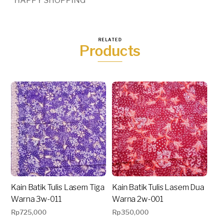
*HAPPY SHOPPING *
RELATED
Products
Kain Batik Tulis Lasem Tiga
Kain Batik Tulis Lasem Dua
Warna 3w-011
Warna 2w-001
Rp
725,000
Rp
350,000