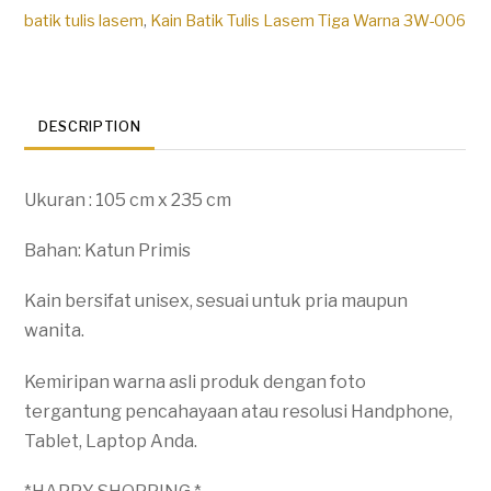
3w-
batik tulis lasem
,
Kain Batik Tulis Lasem Tiga Warna 3W-006
006
quantity
DESCRIPTION
Ukuran : 105 cm x 235 cm
Bahan: Katun Primis
Kain bersifat unisex, sesuai untuk pria maupun
wanita.
Kemiripan warna asli produk dengan foto
tergantung pencahayaan atau resolusi Handphone,
Tablet, Laptop Anda.