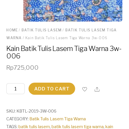
HOME
/
BATIK TULIS LASEM
/
BATIK TULIS LASEM TIGA
WARNA
/ Kain Batik Tulis Lasem Tiga Warna 3w-006
Kain Batik Tulis Lasem Tiga Warna 3w-
006
Rp
725,000
Kain
ADD TO CART
Batik
Tulis
Lasem
SKU:
KBTL-2019-3W-006
Tiga
CATEGORY:
Batik Tulis Lasem Tiga Warna
Warna
TAGS:
batik tulis lasem
,
batik tulis lasem tiga warna
,
kain