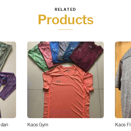
RELATED
Products
 dan
Kaos Gym
Kaos Fi