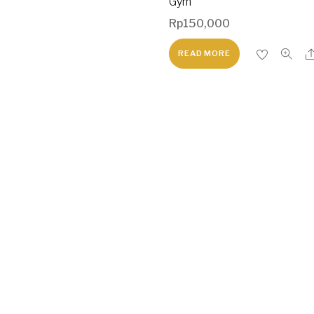
Gym
Rp
150,000
READ MORE