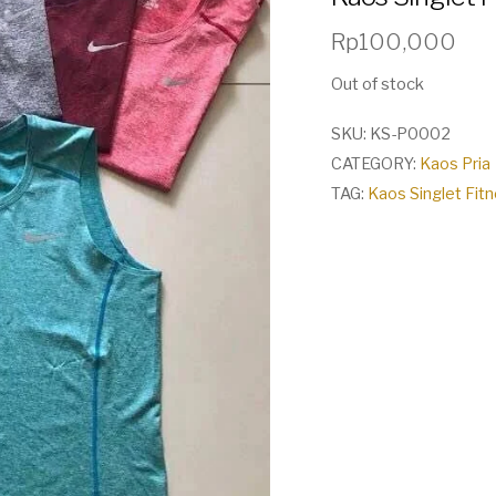
Rp
100,000
Out of stock
SKU:
KS-P0002
CATEGORY:
Kaos Pria
TAG:
Kaos Singlet Fit