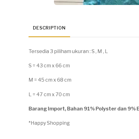
DESCRIPTION
Tersedia 3 piliham ukuran : S , M , L
S = 43 cm x 66 cm
M = 45 cm x 68 cm
L = 47 cm x 70 cm
Barang Import, Bahan 91% Polyster dan 9% El
*Happy Shopping