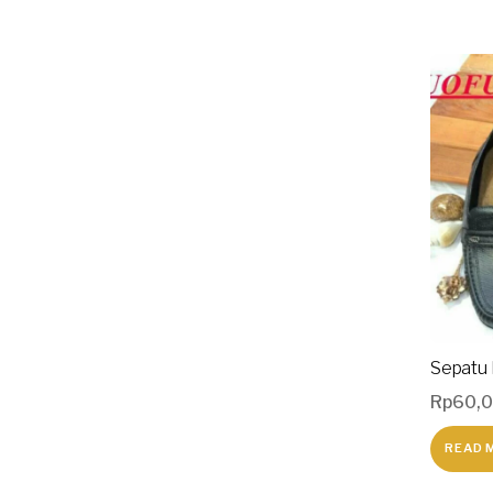
Sepatu 
Rp
60,
READ 