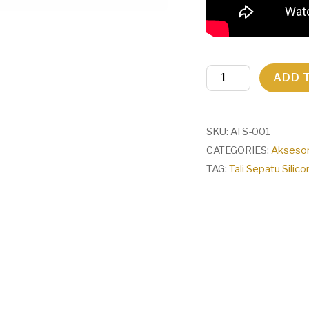
Tali
ADD 
Sepatu
Silicone
quantity
SKU:
ATS-001
CATEGORIES:
Aksesor
TAG:
Tali Sepatu Silic