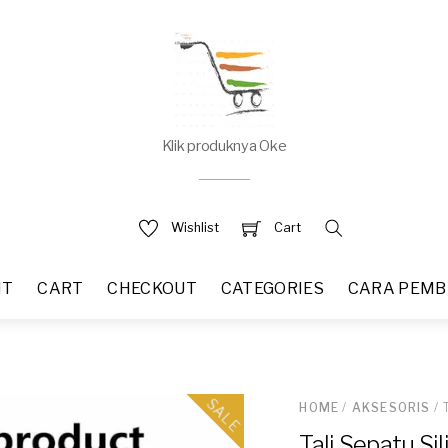
Klik produknya Oke
Wishlist
Cart
NT
CART
CHECKOUT
CATEGORIES
CARA PEMB
SALE
HOME
/
AKSESORIS
/ 
Tali Sepatu Si