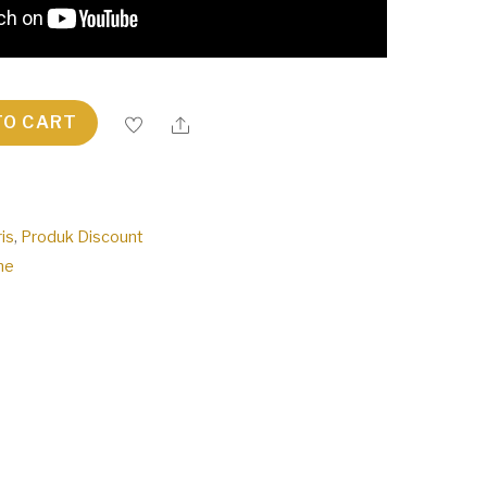
TO CART
is
,
Produk Discount
one