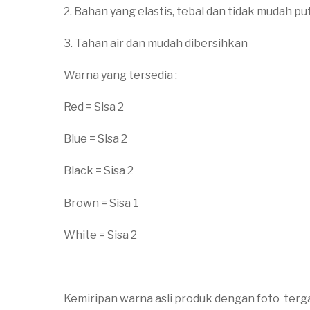
2. Bahan yang elastis, tebal dan tidak mudah pu
3. Tahan air dan mudah dibersihkan
Warna yang tersedia :
Red = Sisa 2
Blue = Sisa 2
Black = Sisa 2
Brown = Sisa 1
White = Sisa 2
Kemiripan warna asli produk dengan foto terg