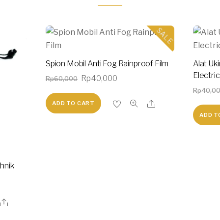
SALE
Spion Mobil Anti Fog Rainproof Film
Alat Uk
Electri
Original
Current
Rp
40,000
Rp
60,000
price
price
Rp
40,0
ADD TO CART
was:
is:
ADD T
Rp60,000.
Rp40,000.
hnik