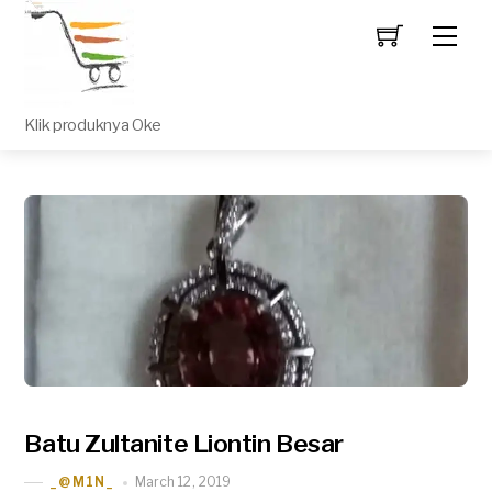
Men
Klik produknya Oke
Batu Zultanite Liontin Besar
March 12, 2019
_@M1N_