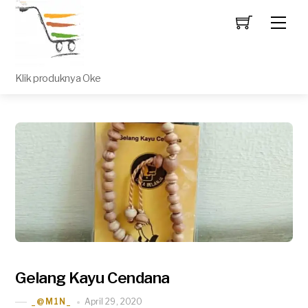
Men
Klik produknya Oke
Gelang Kayu Cendana
April 29, 2020
_@M1N_