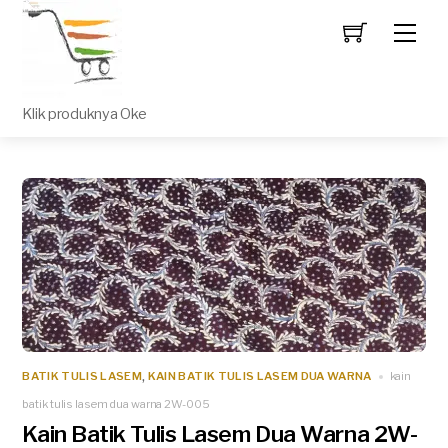
Men
Klik produknya Oke
BATIK TULIS LASEM
KAIN BATIK TULIS LASEM DUA WARNA
kain
,
batik tulis lasem dua warna 2W-005
Kain Batik Tulis Lasem Dua Warna 2W-