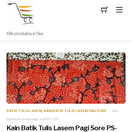
Men
Klik produknya Oke
BATIK TULIS LASEM
KAIN BATIK TULIS LASEM PAGI SORE
kain
,
batik tulis lasem pagi sore PS-010
Kain Batik Tulis Lasem Pagi Sore PS-