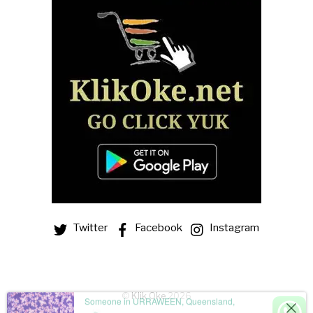
Twitter
Facebook
Instagram
Someone in URRAWEEN, Queensland,
©
Klik Oke
2026
Australia purchased a