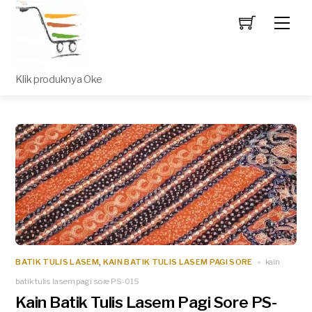
Men
Klik produknya Oke
BATIK TULIS LASEM
KAIN BATIK TULIS LASEM PAGI SORE
kain
,
batik tulis lasem pagi sore PS-015
Kain Batik Tulis Lasem Pagi Sore PS-