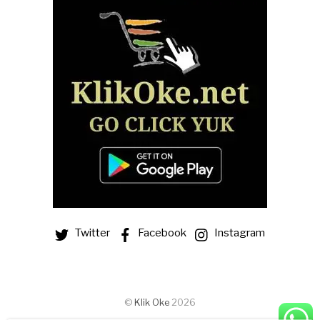
Twitter
Facebook
Instagram
Someone in URRAWEEN, Queensland,
©
Klik Oke
2026
Australia purchased a