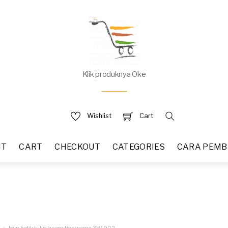
Klik produknya Oke
Wishlist
Cart
NT
CART
CHECKOUT
CATEGORIES
CARA PEMB
kain batik tulis lasem tiga warna 3W-002