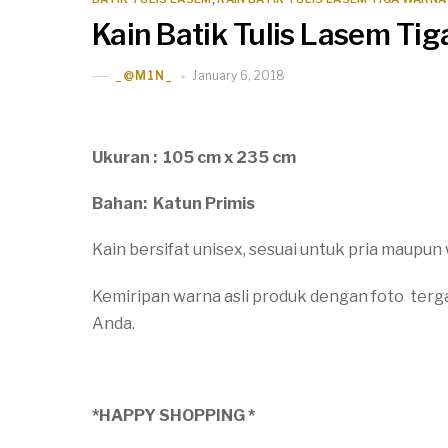
,
Kain Batik Tulis Lasem T
January 6, 2018
_@M1N_
Ukuran : 105 cm x 235 cm
Bahan: Katun Primis
Kain bersifat unisex, sesuai untuk pria maupun 
Kemiripan warna asli produk dengan foto terg
Anda.
*HAPPY SHOPPING *