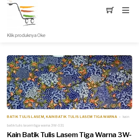
Men
Klik produknya Oke
BATIK TULIS LASEM
KAIN BATIK TULIS LASEM TIGA WARNA
kain
,
batik tulis lasem tiga warna 3W-031
Kain Batik Tulis Lasem Tiga Warna 3W-