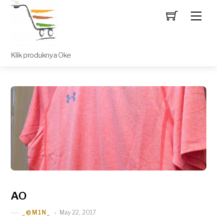
Men
Klik produknya Oke
AO
May 22, 2017
_@M1N_