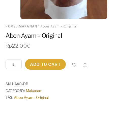
HOME
/
MAKANAN
/ Abon Ayam – Original
Abon Ayam – Original
Rp
22,000
Abon
ADD TO CART
Ayam
-
Original
SKU:
AAO-DB
quantity
CATEGORY:
Makanan
TAG:
Abon Ayam - Original