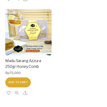
Madu Sarang Azzura
250gr Honey Comb
Rp
75,000
ADD TO CART