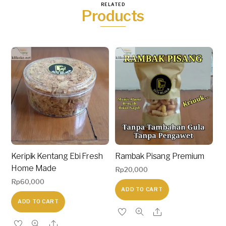
RELATED
Products
Keripik Kentang Ebi Fresh
Rambak Pisang Premium
Home Made
Rp
20,000
Rp
60,000
ADD TO CART
ADD TO CART