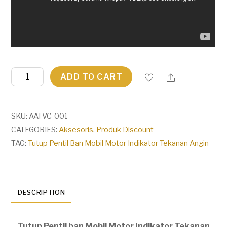
Tutup
ADD TO CART
Pentil
Ban
Mobil
SKU:
AATVC-001
Motor
CATEGORIES:
Aksesoris
,
Produk Discount
Indikator
TAG:
Tutup Pentil Ban Mobil Motor Indikator Tekanan Angin
Tekanan
Angin
quantity
DESCRIPTION
Tutup Pentil ban Mobil Motor Indikator Tekanan