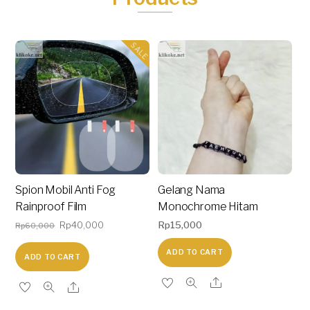
SALE
Spion Mobil Anti Fog
Gelang Nama
Rainproof Film
Monochrome Hitam
Original
Current
Rp
40,000
Rp
15,000
Rp
60,000
price
price
ADD TO CART
ADD TO CART
was:
is:
Rp60,000.
Rp40,000.