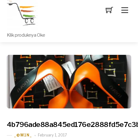
Men
Klik produknya Oke
4b796ade88a845ed176e2888fd5e7c3
February 1, 2017
_@M1N_