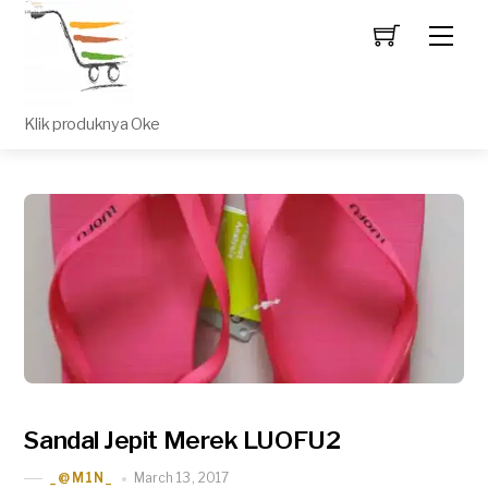
Men
Klik produknya Oke
Sandal Jepit Merek LUOFU2
March 13, 2017
_@M1N_