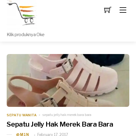
Men
Klik produknya Oke
SEPATU WANITA
sepatu jelly hak merek bara bara
Sepatu Jelly Hak Merek Bara Bara
February 17, 2017
_@M1N_